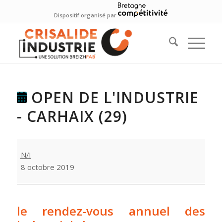
Dispositif organisé par
OPEN DE L'INDUSTRIE
- CARHAIX (29)
Open
N/I
de
8 octobre 2019
l'industrie
-
Carhaix
(29)
le rendez-vous annuel des